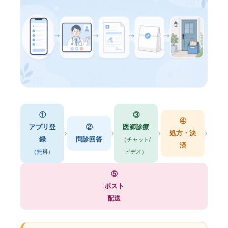
①
③
④
アプリ登
②
医師診療
›
›
›
›
処方・決
録
問診回答
（チャット/
済
（無料）
ビデオ）
⑤
ポスト
配送