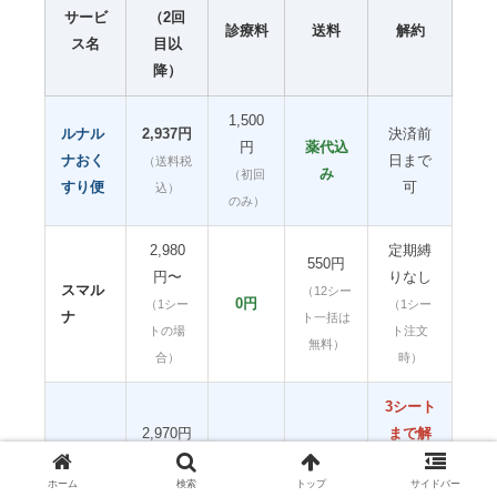
サービ
（2回
診療料
送料
解約
ス名
目以
降）
1,500
ルナル
2,937円
決済前
円
薬代込
ナおく
日まで
（送料税
み
（初回
すり便
可
込）
のみ）
2,980
定期縛
550円
円〜
りなし
スマル
（12シー
0円
（1シー
（1シー
ナ
ト一括は
トの場
ト注文
無料）
合）
時）
3シート
2,970円
まで解
mederi
前後
550円/
約不可
0円
ホーム
検索
トップ
サイドバー
Pill
配送
（定期・
（初回プ