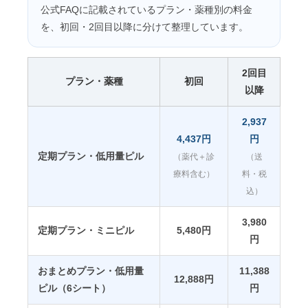
公式FAQに記載されているプラン・薬種別の料金
を、初回・2回目以降に分けて整理しています。
2回目
プラン・薬種
初回
以降
2,937
4,437円
円
定期プラン・低用量ピル
（薬代＋診
（送
療料含む）
料・税
込）
3,980
定期プラン・ミニピル
5,480円
円
おまとめプラン・低用量
11,388
12,888円
ピル（6シート）
円