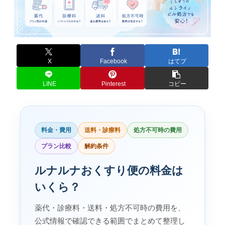
X
Facebook
はてブ
LINE
Pinterest
コピー
料金・費用
送料・診療料
処方不可時の費用
プラン比較
解約条件
ルナルナおくすり便の料金は
いくら？
薬代・診療料・送料・処方不可時の費用を、
公式情報で確認できる範囲でまとめて整理し